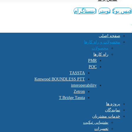
فیس بوک
توییتر
اینستاگرام
صفحه اصلی
محصولات و راه کارها
محصولات
راه کارها
PMR
POC
TASSTA
Kenwood BOUNDLESS PTT
interoperability
Zetron
T.Bridge Tassta
پروژه ها
نمایندگان
خدمات مشتریان
پشتیبانی تیکیت
تعمیرات